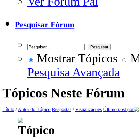
Ver Fórum Pai
Pesquisar Fórum
Mostrar Tópicos
Mo
Pesquisa Avançada
Tópicos Neste Fórum
Título
/
Autor do Tópico
Respostas
/
Visualizações
Último post por