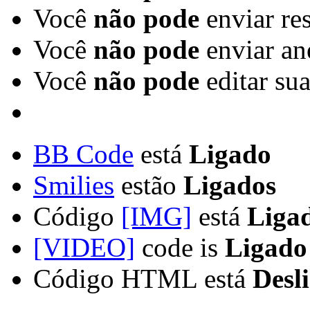
Você
não pode
enviar re
Você
não pode
enviar an
Você
não pode
editar su
BB Code
está
Ligado
Smilies
estão
Ligados
Código
[IMG]
está
Liga
[VIDEO]
code is
Ligado
Código HTML está
Desl