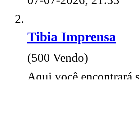
Tibia Imprensa
(500 Vendo)
Aqui você encontrará 
do TibiaBR utiliza para
entrevistas, artigos, etc
Subfóruns: