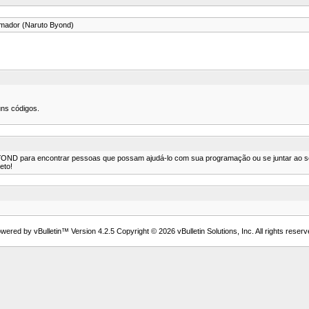
mador (Naruto Byond)
uns códigos.
YOND para encontrar pessoas que possam ajudá-lo com sua programação ou se juntar ao seu
eto!
wered by vBulletin™ Version 4.2.5 Copyright © 2026 vBulletin Solutions, Inc. All rights reserv