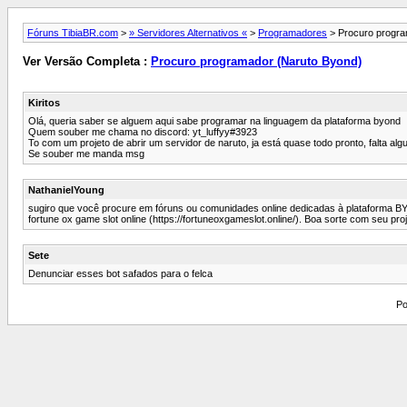
Fóruns TibiaBR.com
>
» Servidores Alternativos «
>
Programadores
> Procuro progra
Ver Versão Completa :
Procuro programador (Naruto Byond)
Kiritos
Olá, queria saber se alguem aqui sabe programar na linguagem da plataforma byond
Quem souber me chama no discord: yt_luffyy#3923
To com um projeto de abrir um servidor de naruto, ja está quase todo pronto, falta alg
Se souber me manda msg
NathanielYoung
sugiro que você procure em fóruns ou comunidades online dedicadas à plataforma B
fortune ox game slot online (https://fortuneoxgameslot.online/). Boa sorte com seu proj
Sete
Denunciar esses bot safados para o felca
Po