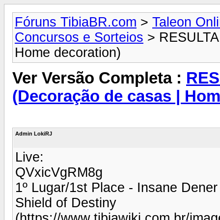
Fóruns TibiaBR.com
>
Taleon Onl
Concursos e Sorteios
> RESULTADO
Home decoration)
Ver Versão Completa :
RES
(Decoração de casas | Hom
Admin LokiRJ
Live:
QVxicVgRM8g
1º Lugar/1st Place - Insane Dener
Shield of Destiny
(https://www.tibiawiki.com.br/imag