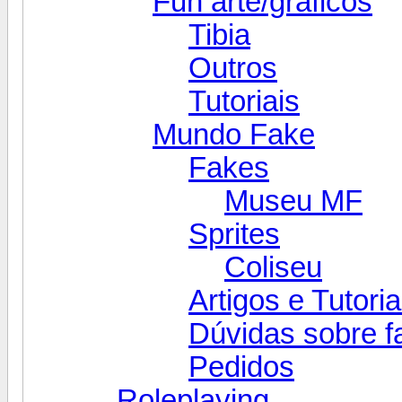
Fun arte/gráficos
Tibia
Outros
Tutoriais
Mundo Fake
Fakes
Museu MF
Sprites
Coliseu
Artigos e Tutoria
Dúvidas sobre f
Pedidos
Roleplaying