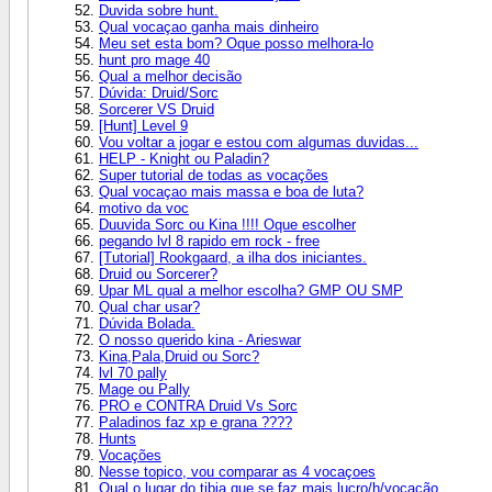
Duvida sobre hunt.
Qual vocaçao ganha mais dinheiro
Meu set esta bom? Oque posso melhora-lo
hunt pro mage 40
Qual a melhor decisão
Dúvida: Druid/Sorc
Sorcerer VS Druid
[Hunt] Level 9
Vou voltar a jogar e estou com algumas duvidas...
HELP - Knight ou Paladin?
Super tutorial de todas as vocações
Qual vocaçao mais massa e boa de luta?
motivo da voc
Duuvida Sorc ou Kina !!!! Oque escolher
pegando lvl 8 rapido em rock - free
[Tutorial] Rookgaard, a ilha dos iniciantes.
Druid ou Sorcerer?
Upar ML qual a melhor escolha? GMP OU SMP
Qual char usar?
Dúvida Bolada.
O nosso querido kina - Arieswar
Kina,Pala,Druid ou Sorc?
lvl 70 pally
Mage ou Pally
PRO e CONTRA Druid Vs Sorc
Paladinos faz xp e grana ????
Hunts
Vocações
Nesse topico, vou comparar as 4 vocaçoes
Qual o lugar do tibia que se faz mais lucro/h/vocação