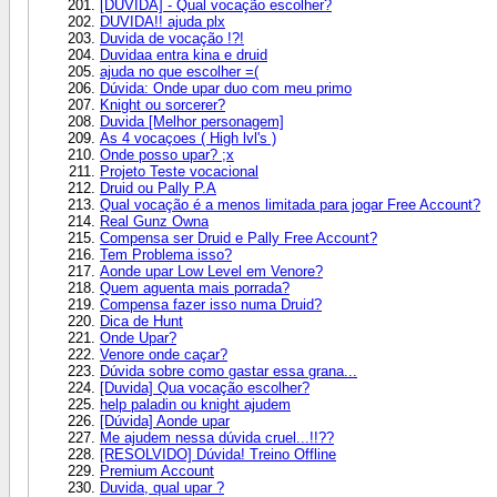
[DÚVIDA] - Qual vocação escolher?
DUVIDA!! ajuda plx
Duvida de vocação !?!
Duvidaa entra kina e druid
ajuda no que escolher =(
Dúvida: Onde upar duo com meu primo
Knight ou sorcerer?
Duvida [Melhor personagem]
As 4 vocaçoes ( High lvl's )
Onde posso upar? ;x
Projeto Teste vocacional
Druid ou Pally P.A
Qual vocação é a menos limitada para jogar Free Account?
Real Gunz Owna
Compensa ser Druid e Pally Free Account?
Tem Problema isso?
Aonde upar Low Level em Venore?
Quem aguenta mais porrada?
Compensa fazer isso numa Druid?
Dica de Hunt
Onde Upar?
Venore onde caçar?
Dúvida sobre como gastar essa grana...
[Duvida] Qua vocação escolher?
help paladin ou knight ajudem
[Dúvida] Aonde upar
Me ajudem nessa dúvida cruel...!!??
[RESOLVIDO] Dúvida! Treino Offline
Premium Account
Duvida, qual upar ?