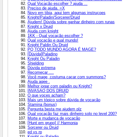
Qual Vocação escolher ? ajuda ...
Preciso de ajuda. =X
Novo em tibia, aqui tem algumas instruçoes
Knight/Paladin/Sorcerer/Druid
Ajudem! Dúvida sobre ganhar dinheiro com runas
Knight x Druid
Ajuda com knight
1KK - Qual vocação escolher ?
Qual vocação e qual mundo!
Knight Paldin Ou Druid
PQ TODO MUNDO AGORA É MAGE?
[Dúvida]Paladino
Knight Ou Paladin
Shielding
Dúvida extrema
Recomeçar ....
Você mage, costuma caçar com summons?
Ajuda aqee .
Melhor jogar com paladin ou Knight?
INVASAO DOS DRUID
O que voces acham?
Mais um tópico sobre dúvida de vocação
Stamina (bonus)
Pergunta besta me ajudem plz
Qual vocação faz mais dinheiro solo no level 200?
Morte e mudança de vocação
[Hunt em grupo] // Harmonia
Sorcerer ou Druid
ed vs rp
Knight ou Paladin