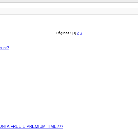
Páginas :
[
1
]
2
3
ount?
NTA FREE E PREMIUM TIME???