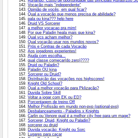
Runando: Custo de oportunidade das principais Runas(200 So
Vocação mais "independente"
Opinião de vocês, em qual ficar?
Qual a vocação que menos precisa de abilidade?
pala ou kina??? help here
Druid VS Sorcerer
a melhor vocacao pra mim!
Por que Paladin heala mais que kina?
Qual vcs acham melhor?
Qual vocação usar nos mundos novos?
Prós e Contras de cada Vocação
Aos jogadores experientes!
Ajuda com escolha...
qual classe começar(do zero)????
Druid ou Paladin?
Paladin OU kina
Sorcerer ou Druid?
Distribuição das vocações nos highscores!
Knight Old School?
Qual a melhor vocação para Pklização?
Duvida Sobre Skill
Voltar a jogar com EK ou ED?
Porcentagem de treino Off
Melhor Profissão em mundo non-pvp (optional-pvp)
Desbalanceamento - Paladins x Knights
Carlin ou Venore qual é a melhor city free para um mage?
Sorcerer, Druid, Knight ou Paladin?
sorcerer ou druid
Duvida vocação: Knight ou Sorc
Lugares para caçar