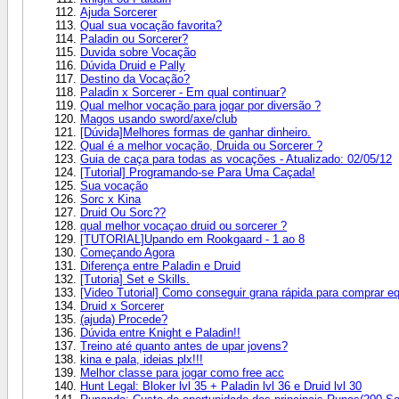
Ajuda Sorcerer
Qual sua vocação favorita?
Paladin ou Sorcerer?
Duvida sobre Vocação
Dúvida Druid e Pally
Destino da Vocação?
Paladin x Sorcerer - Em qual continuar?
Qual melhor vocação para jogar por diversão ?
Magos usando sword/axe/club
[Dúvida]Melhores formas de ganhar dinheiro.
Qual é a melhor vocação, Druida ou Sorcerer ?
Guia de caça para todas as vocações - Atualizado: 02/05/12
[Tutorial] Programando-se Para Uma Caçada!
Sua vocação
Sorc x Kina
Druid Ou Sorc??
qual melhor vocaçao druid ou sorcerer ?
[TUTORIAL]Upando em Rookgaard - 1 ao 8
Começando Agora
Diferença entre Paladin e Druid
[Tutoria] Set e Skills.
[Video Tutorial] Como conseguir grana rápida para comprar e
Druid x Sorcerer
(ajuda) Procede?
Dúvida entre Knight e Paladin!!
Treino até quanto antes de upar jovens?
kina e pala, ideias plx!!!
Melhor classe para jogar como free acc
Hunt Legal: Bloker lvl 35 + Paladin lvl 36 e Druid lvl 30