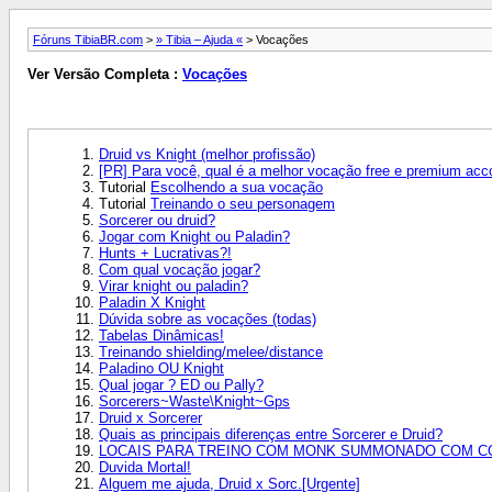
Fóruns TibiaBR.com
>
» Tibia – Ajuda «
> Vocações
Ver Versão Completa :
Vocações
Druid vs Knight (melhor profissão)
[PR] Para você, qual é a melhor vocação free e premium acc
Tutorial
Escolhendo a sua vocação
Tutorial
Treinando o seu personagem
Sorcerer ou druid?
Jogar com Knight ou Paladin?
Hunts + Lucrativas?!
Com qual vocação jogar?
Virar knight ou paladin?
Paladin X Knight
Dúvida sobre as vocações (todas)
Tabelas Dinâmicas!
Treinando shielding/melee/distance
Paladino OU Knight
Qual jogar ? ED ou Pally?
Sorcerers~Waste\Knight~Gps
Druid x Sorcerer
Quais as principais diferenças entre Sorcerer e Druid?
LOCAIS PARA TREINO COM MONK SUMMONADO COM CO
Duvida Mortal!
Alguem me ajuda, Druid x Sorc.[Urgente]