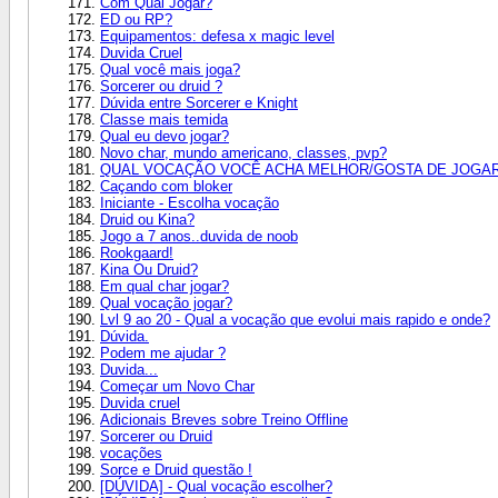
Com Qual Jogar?
ED ou RP?
Equipamentos: defesa x magic level
Duvida Cruel
Qual você mais joga?
Sorcerer ou druid ?
Dúvida entre Sorcerer e Knight
Classe mais temida
Qual eu devo jogar?
Novo char, mundo americano, classes, pvp?
QUAL VOCAÇÃO VOCÊ ACHA MELHOR/GOSTA DE JOGA
Caçando com bloker
Iniciante - Escolha vocação
Druid ou Kina?
Jogo a 7 anos..duvida de noob
Rookgaard!
Kina Ou Druid?
Em qual char jogar?
Qual vocação jogar?
Lvl 9 ao 20 - Qual a vocação que evolui mais rapido e onde?
Dúvida.
Podem me ajudar ?
Duvida...
Começar um Novo Char
Duvida cruel
Adicionais Breves sobre Treino Offline
Sorcerer ou Druid
vocações
Sorce e Druid questão !
[DÚVIDA] - Qual vocação escolher?