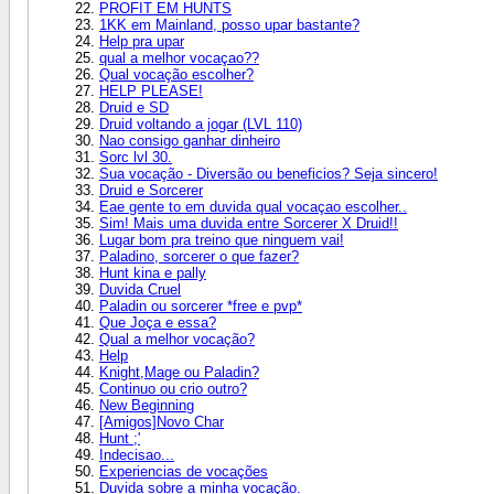
PROFIT EM HUNTS
1KK em Mainland, posso upar bastante?
Help pra upar
qual a melhor vocaçao??
Qual vocação escolher?
HELP PLEASE!
Druid e SD
Druid voltando a jogar (LVL 110)
Nao consigo ganhar dinheiro
Sorc lvl 30.
Sua vocação - Diversão ou beneficios? Seja sincero!
Druid e Sorcerer
Eae gente to em duvida qual vocaçao escolher..
Sim! Mais uma duvida entre Sorcerer X Druid!!
Lugar bom pra treino que ninguem vai!
Paladino, sorcerer o que fazer?
Hunt kina e pally
Duvida Cruel
Paladin ou sorcerer *free e pvp*
Que Joça e essa?
Qual a melhor vocação?
Help
Knight,Mage ou Paladin?
Continuo ou crio outro?
New Beginning
[Amigos]Novo Char
Hunt ;'
Indecisao...
Experiencias de vocações
Duvida sobre a minha vocação.