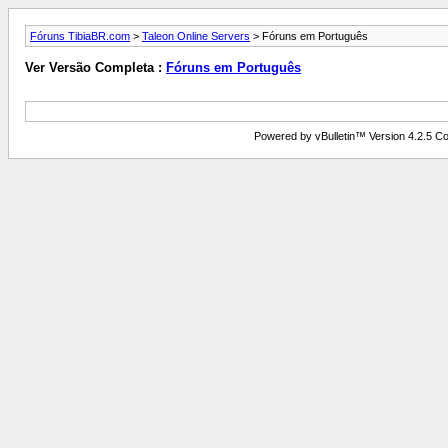
Fóruns TibiaBR.com
>
Taleon Online Servers
> Fóruns em Português
Ver Versão Completa :
Fóruns em Português
Powered by vBulletin™ Version 4.2.5 Copy