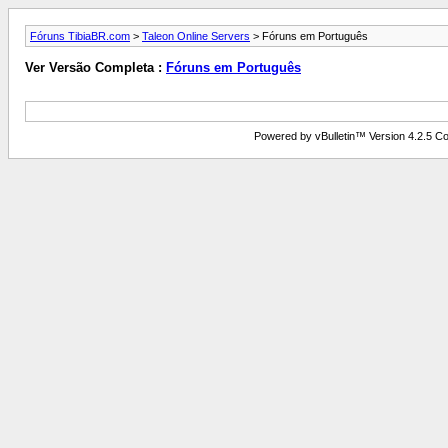
Fóruns TibiaBR.com
>
Taleon Online Servers
> Fóruns em Português
Ver Versão Completa :
Fóruns em Português
Powered by vBulletin™ Version 4.2.5 Copy