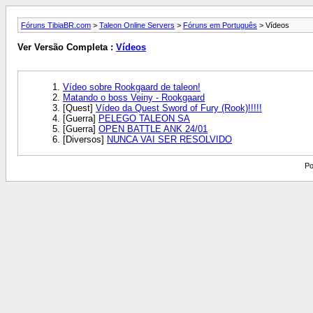
Fóruns TibiaBR.com
>
Taleon Online Servers
>
Fóruns em Português
> Vídeos
Ver Versão Completa :
Vídeos
Vídeo sobre Rookgaard de taleon!
Matando o boss Veiny - Rookgaard
[Quest]
Vídeo da Quest Sword of Fury (Rook)!!!!!
[Guerra]
PELEGO TALEON SA
[Guerra]
OPEN BATTLE ANK 24/01
[Diversos]
NUNCA VAI SER RESOLVIDO
Po