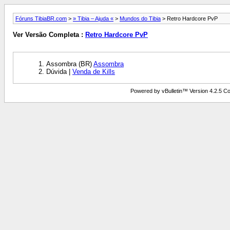
Fóruns TibiaBR.com
>
» Tibia – Ajuda «
>
Mundos do Tibia
> Retro Hardcore PvP
Ver Versão Completa :
Retro Hardcore PvP
Assombra (BR)
Assombra
Dúvida |
Venda de Kills
Powered by vBulletin™ Version 4.2.5 Copy