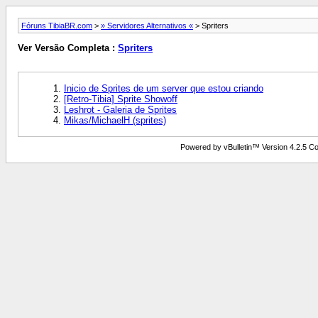
Fóruns TibiaBR.com
>
» Servidores Alternativos «
> Spriters
Ver Versão Completa :
Spriters
Inicio de Sprites de um server que estou criando
[Retro-Tibia] Sprite Showoff
Leshrot - Galeria de Sprites
Mikas/MichaelH (sprites)
Powered by vBulletin™ Version 4.2.5 Copy