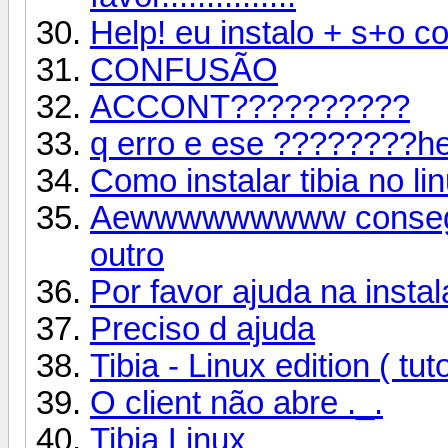
Help! eu instalo + s+o c
CONFUSÃO
ACCONT??????????
q erro e ese ????????he
Como instalar tibia no li
Aewwwwwwwww consegui
outro
Por favor ajuda na insta
Preciso d ajuda
Tibia - Linux edition ( tuto
O client não abre ._.
Tibia Linux