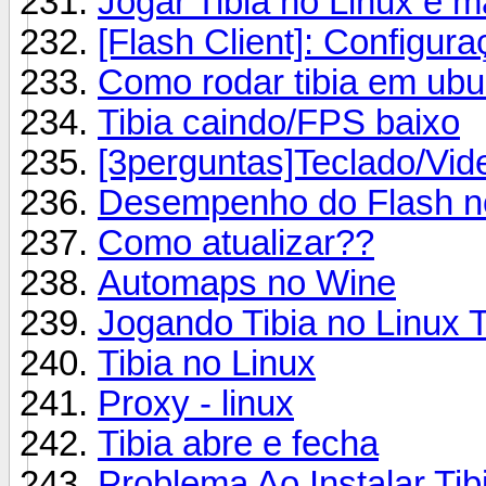
Jogar Tibia no Linux é 
[Flash Client]: Configur
Como rodar tibia em ubu
Tibia caindo/FPS baixo
[3perguntas]Teclado/Vid
Desempenho do Flash no
Como atualizar??
Automaps no Wine
Jogando Tibia no Linux Tu
Tibia no Linux
Proxy - linux
Tibia abre e fecha
Problema Ao Instalar Tib