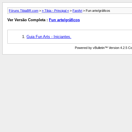
Fóruns TibiaBR.com
>
» Tibia - Principal «
>
FanArt
> Fun arte/gráficos
Ver Versão Completa :
Fun arte/gráficos
Guia Fun Arts - Iniciantes.
Powered by vBulletin™ Version 4.2.5 Copy