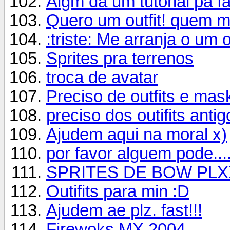
Algm da um tutorial pa fa
Quero um outfit! quem m
:triste: Me arranja o um o
Sprites pra terrenos
troca de avatar
Preciso de outfits e ma
preciso dos outifits antig
Ajudem aqui na moral x)
por favor alguem pode...
SPRITES DE BOW PL
Outifits para min :D
Ajudem ae plz. fast!!!
Firewoks MX 2004