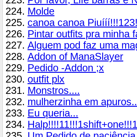
Molde
canoa canoa Piuííí!!!123
Pintar outfits pra minha 
Alguem pod faz uma ma
Addon of ManaSlayer
Pedido -Addon ;x
outfit plx
Monstros....
mulherzinha em apuros..
Eu queria...
Halp!!!!11!!!1shift+one!!!1
Um Pedido de paciência