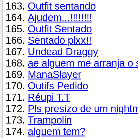
Outfit sentando
Ajudem...!!!!!!!!
Outfit Sentado
Sentado plxx!!
Undead Draggy
ae alguem me arranja o s
ManaSlayer
Outifs Pedido
Réupi T.T
Pls presizo de um night
Trampolin
alguem tem?