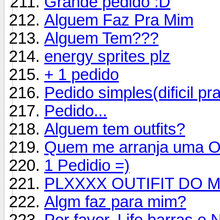
Grande pedido :D
Alguem Faz Pra Mim
Alguem Tem???
energy sprites plz
+ 1 pedido
Pedido simples(dificil pr
Pedido...
Alguem tem outfits?
Quem me arranja uma Ou
1 Pedidio =)
PLXXXX OUTIFIT DO
Algm faz para mim?
Por favor, Life barras e N