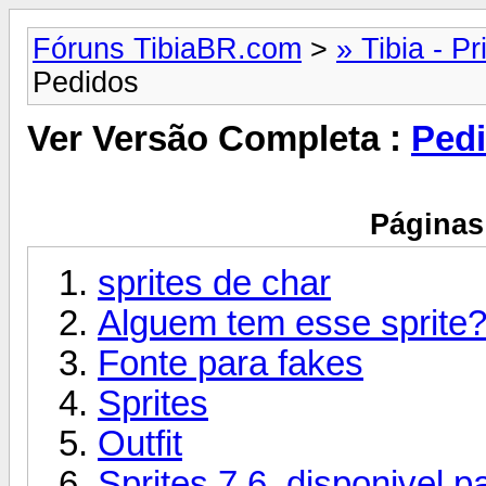
Fóruns TibiaBR.com
>
» Tibia - Pr
Pedidos
Ver Versão Completa :
Ped
Páginas
sprites de char
Alguem tem esse sprite
Fonte para fakes
Sprites
Outfit
Sprites 7.6, disponivel