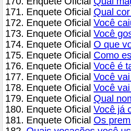
Enquete Oficial
Qual ma
Enquete Oficial
Qual cor
Enquete Oficial
Você ca
Enquete Oficial
Você gos
Enquete Oficial
O que vo
Enquete Oficial
Como est
Enquete Oficial
Você é t
Enquete Oficial
Você va
Enquete Oficial
Você vai
Enquete Oficial
Qual nom
Enquete Oficial
Você já 
Enquete Oficial
Os premi
Quais vocações você us