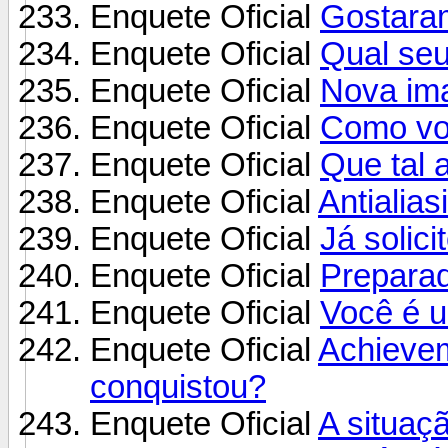
Enquete Oficial
Gostara
Enquete Oficial
Qual seu
Enquete Oficial
Nova im
Enquete Oficial
Como vo
Enquete Oficial
Que tal 
Enquete Oficial
Antialias
Enquete Oficial
Já solic
Enquete Oficial
Preparad
Enquete Oficial
Você é u
Enquete Oficial
Achievem
conquistou?
Enquete Oficial
A situaçã