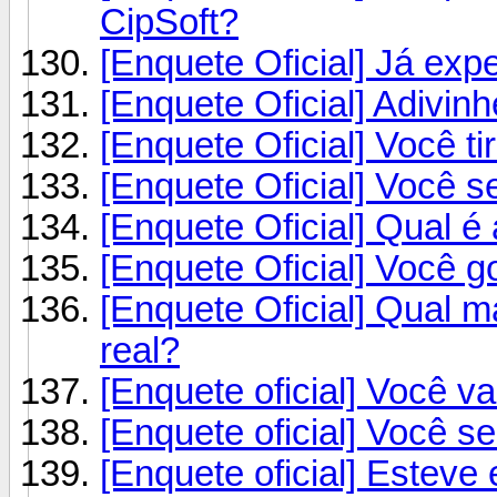
CipSoft?
[Enquete Oficial] Já exp
[Enquete Oficial] Adivin
[Enquete Oficial] Você t
[Enquete Oficial] Você s
[Enquete Oficial] Qual é 
[Enquete Oficial] Você 
[Enquete Oficial] Qual m
real?
[Enquete oficial] Você va
[Enquete oficial] Você s
[Enquete oficial] Estev