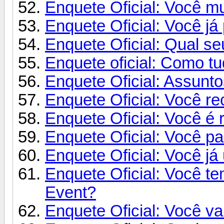
Enquete Oficial: Você 
Enquete Oficial: Você j
Enquete Oficial: Qual seu
Enquete oficial: Como 
Enquete Oficial: Assunt
Enquete Oficial: Você r
Enquete Oficial: Você é 
Enquete Oficial: Você pa
Enquete Oficial: Você já
Enquete Oficial: Você te
Event?
Enquete Oficial: Você v