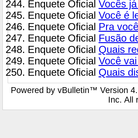
Enquete Oficial
Vocês já
Enquete Oficial
Você é l
Enquete Oficial
Pra você
Enquete Oficial
Fusão d
Enquete Oficial
Quais re
Enquete Oficial
Você va
Enquete Oficial
Quais di
Powered by vBulletin™ Version 4.2
Inc. All