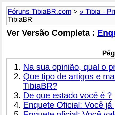
Fóruns TibiaBR.com
>
» Tibia - Pr
TibiaBR
Ver Versão Completa :
Enq
Pág
Na sua opinião, qual o p
Que tipo de artigos e ma
TibiaBR?
De que estado você é ?
Enquete Oficial: Você já
Enquete oficial: Você va