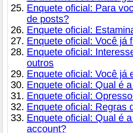
Enquete oficial: Para vo
de posts?
Enquete oficial: Estamin
Enquete oficial: Você já
Enquete oficial: Interes
outros
Enquete oficial: Você j
Enquete oficial: Qual é
Enquete oficial: Opresso
Enquete oficial: Regras 
Enquete oficial: Qual é
account?