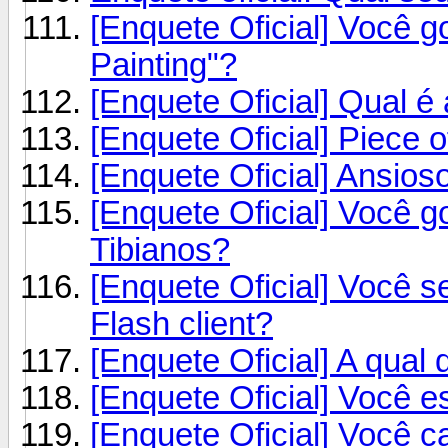
[Enquete Oficial] Você 
Painting"?
[Enquete Oficial] Qual 
[Enquete Oficial] Piece o
[Enquete Oficial] Ansios
[Enquete Oficial] Você g
Tibianos?
[Enquete Oficial] Você s
Flash client?
[Enquete Oficial] A qual
[Enquete Oficial] Você 
[Enquete Oficial] Você ca