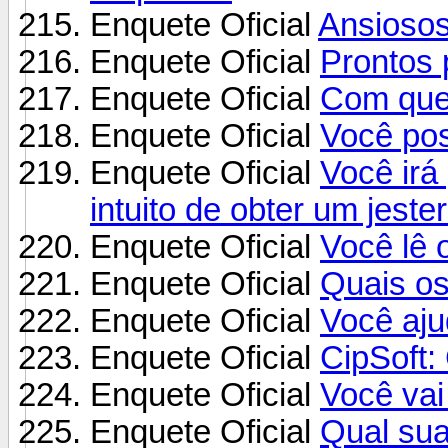
Enquete Oficial
Ansiosos
Enquete Oficial
Prontos 
Enquete Oficial
Com que
Enquete Oficial
Você pos
Enquete Oficial
Você irá
intuito de obter um jester
Enquete Oficial
Você lê o
Enquete Oficial
Quais os
Enquete Oficial
Você aju
Enquete Oficial
CipSoft:
Enquete Oficial
Você va
Enquete Oficial
Qual sua