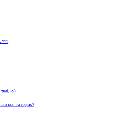
A.???
ual, lol).
ama é comtra regras?