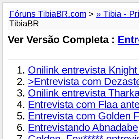
Fóruns TibiaBR.com
>
» Tibia - Pr
TibiaBR
Ver Versão Completa :
Entr
Onilink entrevista Knigh
>Entrevista com Dezast
Onilink entrevista Thark
Entrevista com Flaa ante
Entrevista com Golden F
Entrevistando Abnadabe
Golden_Fox***** entrevi