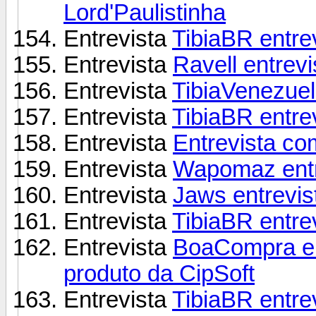
Lord'Paulistinha
Entrevista
TibiaBR entre
Entrevista
Ravell entrev
Entrevista
TibiaVenezuel
Entrevista
TibiaBR entre
Entrevista
Entrevista co
Entrevista
Wapomaz entr
Entrevista
Jaws entrevis
Entrevista
TibiaBR entrev
Entrevista
BoaCompra en
produto da CipSoft
Entrevista
TibiaBR entre