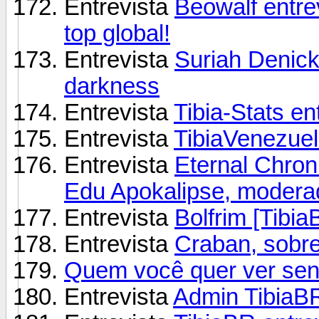
Entrevista
Beowalf entrev
top global!
Entrevista
Suriah Denick
darkness
Entrevista
Tibia-Stats ent
Entrevista
TibiaVenezuel
Entrevista
Eternal Chron
Edu Apokalipse, modera
Entrevista
Bolfrim [Tibia
Entrevista
Craban, sobr
Quem você quer ver send
Entrevista
Admin TibiaB