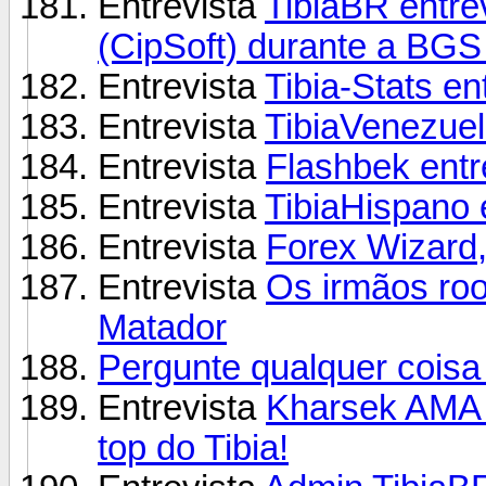
Entrevista
TibiaBR entre
(CipSoft) durante a BGS
Entrevista
Tibia-Stats e
Entrevista
TibiaVenezuela
Entrevista
Flashbek entr
Entrevista
TibiaHispano 
Entrevista
Forex Wizard,
Entrevista
Os irmãos roo
Matador
Pergunte qualquer cois
Entrevista
Kharsek AMA 
top do Tibia!