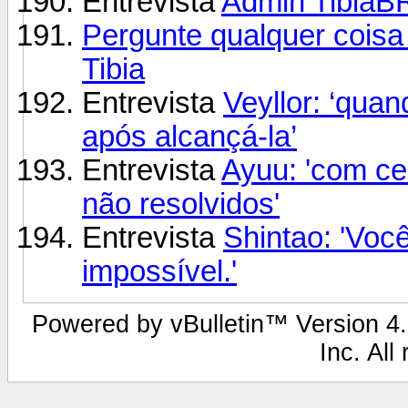
Entrevista
Admin TibiaB
Pergunte qualquer coisa
Tibia
Entrevista
Veyllor: ‘qua
após alcançá-la’
Entrevista
Ayuu: 'com ce
não resolvidos'
Entrevista
Shintao: 'Você
impossível.'
Powered by vBulletin™ Version 4.2
Inc. All