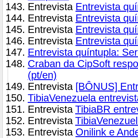
Entrevista
Entrevista quí
Entrevista
Entrevista qu
Entrevista
Entrevista qu
Entrevista
Entrevista qu
Entrevista quíntupla: Se
Craban da CipSoft respon
(pt/en)
Entrevista
[BÔNUS] Entre
TibiaVenezuela entrevist
Entrevista
TibiaBR entre
Entrevista
TibiaVenezuela
Entrevista
Onilink e And